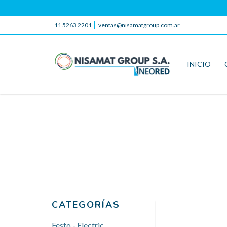
11 5263 2201
ventas@nisamatgroup.com.ar
INICIO
CATEGORÍAS
Festo - Electric