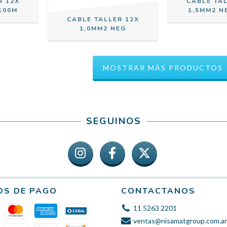
R 12X
CABLE TA
100M
1,5MM2 N
CABLE TALLER 12X
1,0MM2 NEG
MOSTRAR MÁS PRODUCTOS
SEGUINOS
OS DE PAGO
CONTACTANOS
11 5263 2201
ventas@nisamatgroup.com.ar