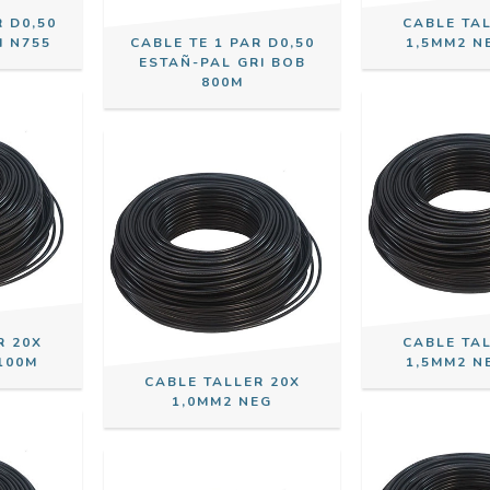
R D0,50
CABLE TA
I N755
CABLE TE 1 PAR D0,50
1,5MM2 N
ESTAÑ-PAL GRI BOB
800M
R 20X
CABLE TA
100M
1,5MM2 N
CABLE TALLER 20X
1,0MM2 NEG