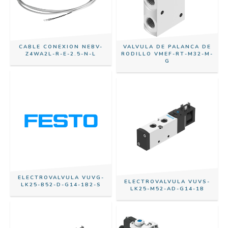
CABLE CONEXION NEBV-
VALVULA DE PALANCA DE
Z4WA2L-R-E-2.5-N-L
RODILLO VMEF-RT-M32-M-
G
ELECTROVALVULA VUVG-
ELECTROVALVULA VUVS-
LK25-B52-D-G14-1B2-S
LK25-M52-AD-G14-1B