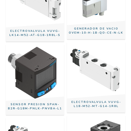
GENERADOR DE VACIO
ELECTROVALVULA VUVG-
OVEM-10-H-1B-QO-CE-N-LK
LK14-M52-AT-G18-1R8L-S
ELECTROVALVULA VUVG-
SENSOR PRESION SPAN-
L18-M52-MT-G14-1R8L
B2R-G18M-PNLK-PNVBA-L1