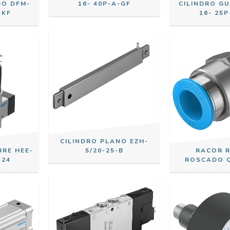
DO DFM-
16- 40P-A-GF
CILINDRO G
-KF
16- 25P
CILINDRO PLANO EZH-
RRE HEE-
5/20-25-B
RACOR 
-24
ROSCADO Q