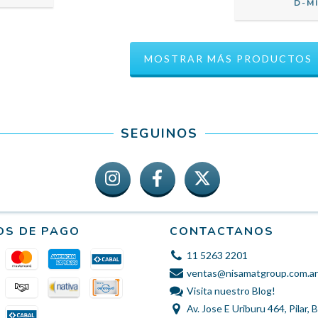
D-MI
MOSTRAR MÁS PRODUCTOS
SEGUINOS
OS DE PAGO
CONTACTANOS
11 5263 2201
ventas@nisamatgroup.com.ar
Visita nuestro Blog!
Av. Jose E Uriburu 464, Pilar,