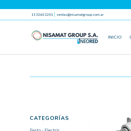
11 5263 2201
ventas@nisamatgroup.com.ar
INICIO
CATEGORÍAS
Festo - Electric