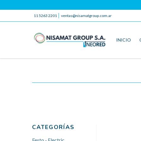
11 5263 2201
ventas@nisamatgroup.com.ar
INICIO
CATEGORÍAS
Festo - Electric