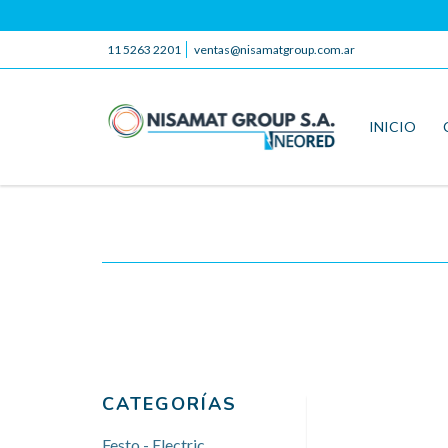
11 5263 2201
ventas@nisamatgroup.com.ar
INICIO
CATEGORÍAS
Festo - Electric