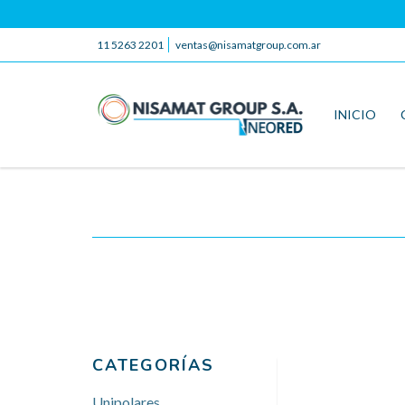
11 5263 2201
ventas@nisamatgroup.com.ar
INICIO
CATEGORÍAS
Unipolares