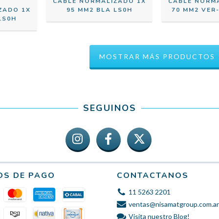
CABLE NORMALIZADO 1X
CABLE NORM
ZADO 1X
95 MM2 BLA LS0H
70 MM2 VER
LS0H
MOSTRAR MÁS PRODUCTOS
SEGUINOS
OS DE PAGO
CONTACTANOS
11 5263 2201
ventas@nisamatgroup.com.ar
Visita nuestro Blog!