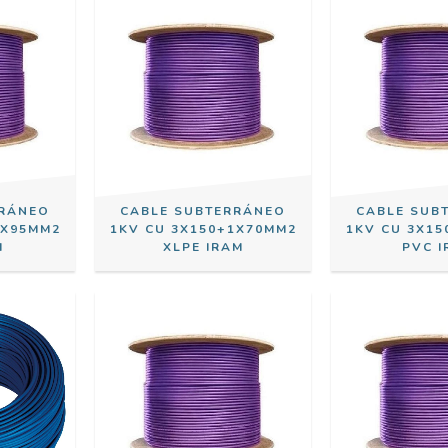
RRÁNEO
CABLE SUBTERRÁNEO
CABLE SUB
1X95MM2
1KV CU 3X150+1X70MM2
1KV CU 3X1
M
XLPE IRAM
PVC 