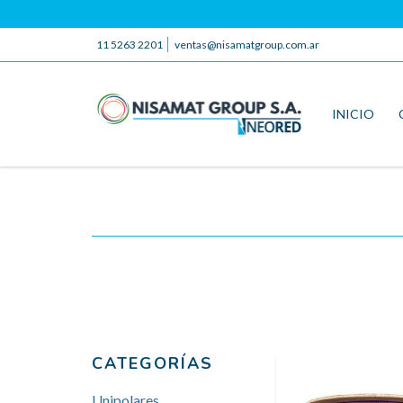
11 5263 2201
ventas@nisamatgroup.com.ar
INICIO
CATEGORÍAS
Unipolares