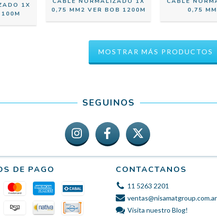
CABLE NORMALIZADO 1X
CABLE NORM
ZADO 1X
0,75 MM2 VER BOB 1200M
0,75 MM
 100M
MOSTRAR MÁS PRODUCTOS
SEGUINOS
OS DE PAGO
CONTACTANOS
11 5263 2201
ventas@nisamatgroup.com.ar
Visita nuestro Blog!