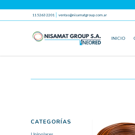
11 5263 2201
ventas@nisamatgroup.com.ar
INICIO
CATEGORÍAS
Unipolares