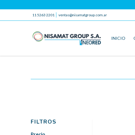
11 5263 2201
ventas@nisamatgroup.com.ar
INICIO
FILTROS
Precio