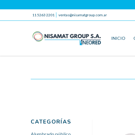
11 5263 2201
ventas@nisamatgroup.com.ar
INICIO
CATEGORÍAS
Alumbrado público